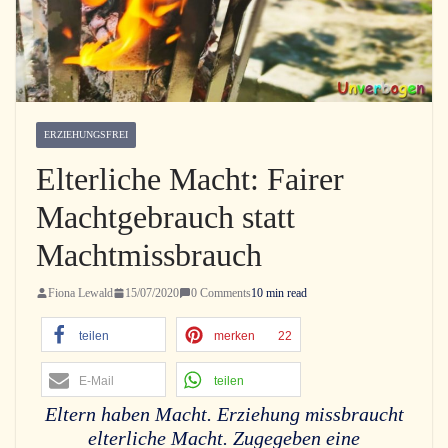
ERZIEHUNGSFREI
Elterliche Macht: Fairer
Machtgebrauch statt
Machtmissbrauch
Fiona Lewald
15/07/2020
0 Comments
10 min read
teilen
merken
22
E-Mail
teilen
Eltern haben Macht. Erziehung missbraucht
elterliche Macht. Zugegeben eine