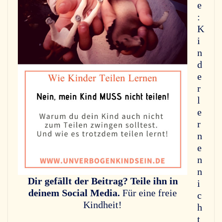
e
:
K
i
n
d
e
r
l
e
r
n
e
n
n
Dir gefällt der Beitrag? Teile ihn in
i
deinem Social Media.
Für eine freie
c
Kindheit!
h
t