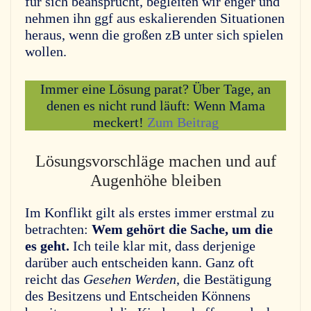
für sich beansprucht, begleiten wir enger und
nehmen ihn ggf aus eskalierenden Situationen
heraus, wenn die großen zB unter sich spielen
wollen.
Immer eine Lösung parat? Über Tage, an
denen es nicht rund läuft: Wenn Mama
meckert!
Zum Beitrag
Lösungsvorschläge machen und auf
Augenhöhe bleiben
Im Konflikt gilt als erstes immer erstmal zu
betrachten:
Wem gehört die Sache, um die
es geht.
Ich teile klar mit, dass derjenige
darüber auch entscheiden kann. Ganz oft
reicht das
Gesehen Werden
, die Bestätigung
des Besitzens und Entscheiden Könnens