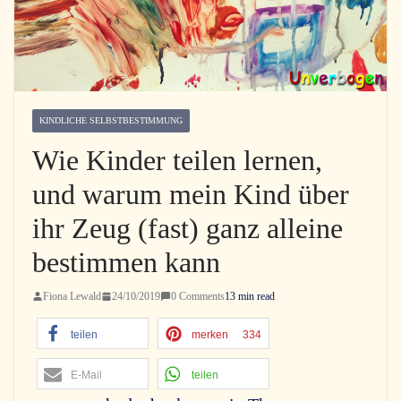
KINDLICHE SELBSTBESTIMMUNG
Wie Kinder teilen lernen,
und warum mein Kind über
ihr Zeug (fast) ganz alleine
bestimmen kann
Fiona Lewald
24/10/2019
0 Comments
13 min read
teilen
merken
334
E-Mail
teilen