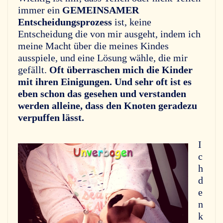
immer ein
GEMEINSAMER
Entscheidungsprozess
ist, keine
Entscheidung die von mir ausgeht, indem ich
meine Macht über die meines Kindes
ausspiele, und eine Lösung wähle, die mir
gefällt.
Oft überraschen mich die Kinder
mit ihren Einigungen. Und sehr oft ist es
eben schon das gesehen und verstanden
werden alleine, dass den Knoten geradezu
verpuffen lässt.
I
c
h
d
e
n
k